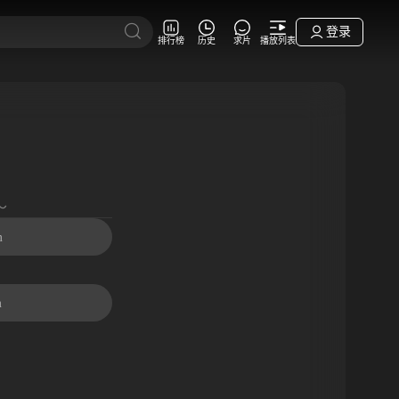
登录
排行榜
历史
求片
播放列表
～
m
m